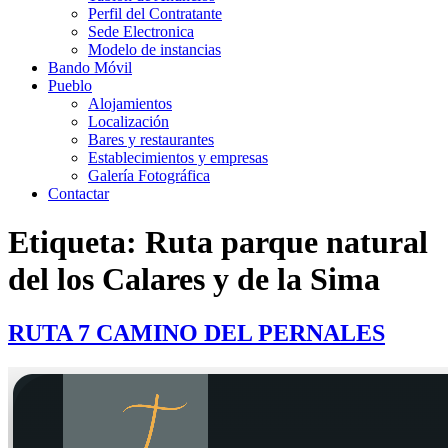
Perfil del Contratante
Sede Electronica
Modelo de instancias
Bando Móvil
Pueblo
Alojamientos
Localización
Bares y restaurantes
Establecimientos y empresas
Galería Fotográfica
Contactar
Etiqueta: Ruta parque natural
del los Calares y de la Sima
RUTA 7 CAMINO DEL PERNALES